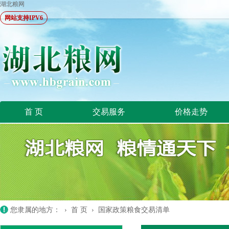
湖北粮网
网站支持IPV6
首 页
交易服务
价格走势
您隶属的地方： ›
首 页
›
国家政策粮食交易清单