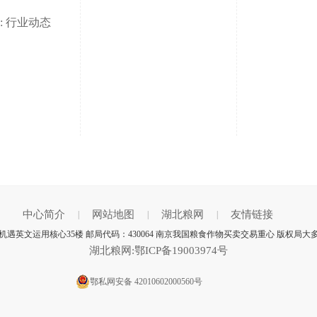
: 行业动态
中心简介
网站地图
湖北粮网
友情链接
|
|
|
遇英文运用核心35楼 邮局代码：430064 南京我国粮食作物买卖交易重心 版权局大
湖北粮网:鄂ICP备19003974号
鄂私网安备 42010602000560号