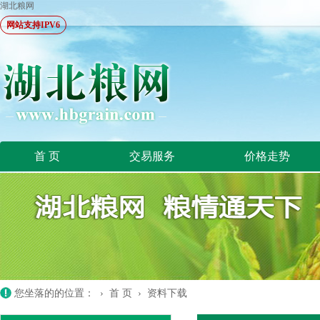
湖北粮网
网站支持IPV6
首 页
交易服务
价格走势
您坐落的的位置： ›
首 页
›
资料下载