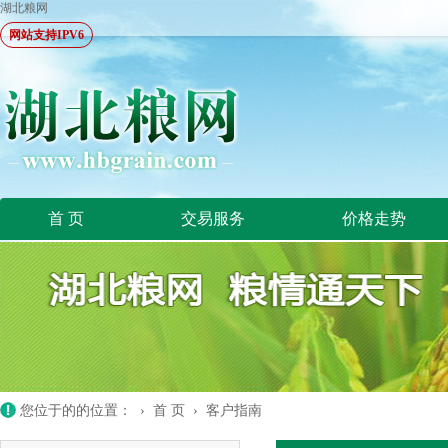
湖北粮网
网站支持IPV6
首 页
交易服务
价格走势
您位于的的位置： ›
首 页
›
客户指南